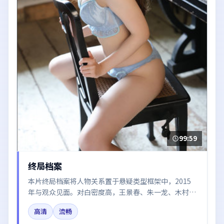
99:59
终局档案
本片终局档案将人物关系置于悬疑类型框架中，2015
年与观众见面。对白密度高，王景春、朱一龙、木村拓
哉、迪丽热巴的台词节奏值得关注；整体气质偏韩国都
高清
流畅
市与冷色调摄影。