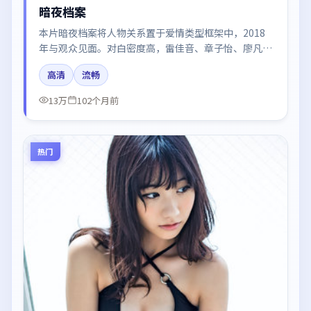
暗夜档案
本片暗夜档案将人物关系置于爱情类型框架中，2018
年与观众见面。对白密度高，雷佳音、章子怡、廖凡、
赵丽颖、胡歌的台词节奏值得关注；整体气质偏英国都
高清
流畅
市与冷色调摄影。
13万
102个月前
热门