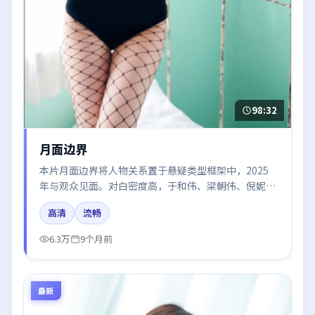
98:32
月面边界
本片月面边界将人物关系置于悬疑类型框架中，2025
年与观众见面。对白密度高，于和伟、梁朝伟、倪妮、
张译、周冬雨的台词节奏值得关注；整体气质偏中国大
高清
流畅
陆都市与冷色调摄影。
6.3万
9个月前
最新