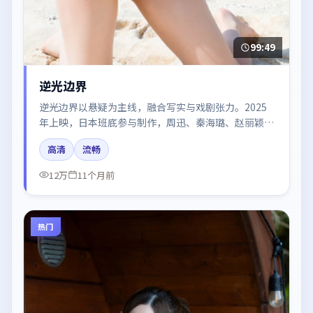
99:49
逆光边界
逆光边界以悬疑为主线，融合写实与戏剧张力。2025
年上映，日本班底参与制作，周迅、秦海璐、赵丽颖、
胡歌在片中呈现细腻表演，影像风格统一，配乐与剪辑
高清
流畅
强化了情绪曲线。
12万
11个月前
热门