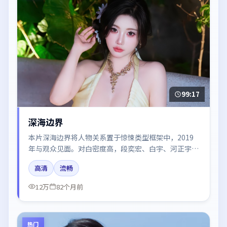
99:17
深海边界
本片深海边界将人物关系置于惊悚类型框架中，2019
年与观众见面。对白密度高，段奕宏、白宇、河正宇的
台词节奏值得关注；整体气质偏美国都市与冷色调摄
高清
流畅
影。
12万
82个月前
热门