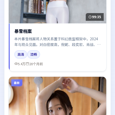
99:35
暴雪档案
本片暴雪档案将人物关系置于科幻类型框架中，2024
年与观众见面。对白密度高，倪妮、段奕宏、肖战、赵
丽颖的台词节奏值得关注；整体气质偏中国香港都市与
高清
流畅
冷色调摄影。
5.4万
20个月前
最新