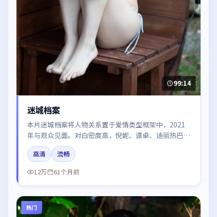
99:14
迷城档案
本片迷城档案将人物关系置于爱情类型框架中，2021
年与观众见面。对白密度高，倪妮、谭卓、迪丽热巴、
刘亦菲的台词节奏值得关注；整体气质偏韩国都市与冷
高清
流畅
色调摄影。
12万
61个月前
热门