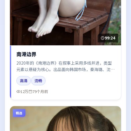
99:24
南港边界
2020年的《南港边界》在叙事上采用多线并进，类型
元素以悬疑为核心。出品面向韩国市场，秦海璐、沈
腾、廖凡、周冬雨、周迅所饰角色推动关键反转，结尾
高清
流畅
留白引发讨论。
12万
79个月前
精选