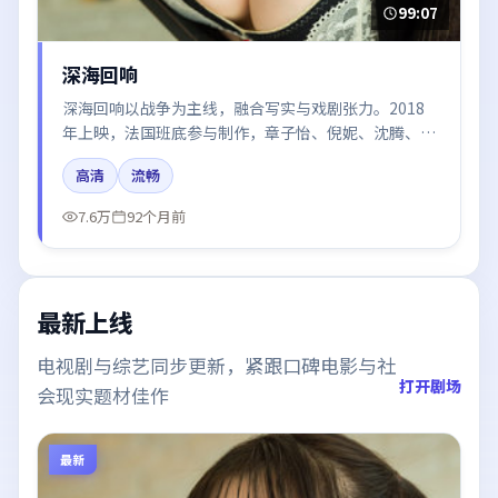
99:07
深海回响
深海回响以战争为主线，融合写实与戏剧张力。2018
年上映，法国班底参与制作，章子怡、倪妮、沈腾、周
迅、王景春在片中呈现细腻表演，影像风格统一，配乐
高清
流畅
与剪辑强化了情绪曲线。
7.6万
92个月前
最新上线
电视剧与综艺同步更新，紧跟口碑电影与社
打开剧场
会现实题材佳作
最新