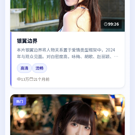
99:26
银翼边界
本片银翼边界将人物关系置于爱情类型框架中，2024
年与观众见面。对白密度高，咏梅、胡歌、赵丽颖、肖
战的台词节奏值得关注；整体气质偏泰国都市与冷色调
高清
流畅
摄影。
13万
21个月前
热门