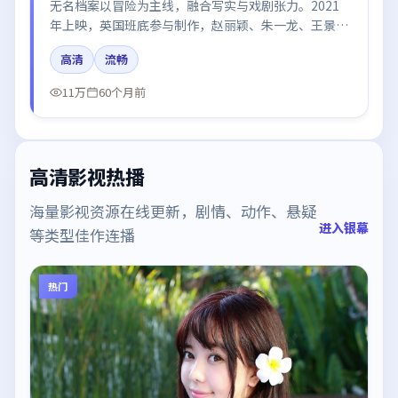
无名档案以冒险为主线，融合写实与戏剧张力。2021
年上映，英国班底参与制作，赵丽颖、朱一龙、王景春
在片中呈现细腻表演，影像风格统一，配乐与剪辑强化
高清
流畅
了情绪曲线。
11万
60个月前
高清影视热播
海量影视资源在线更新，剧情、动作、悬疑
进入银幕
等类型佳作连播
热门