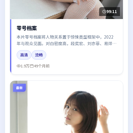
99:11
零号档案
本片零号档案将人物关系置于惊悚类型框架中，2022
年与观众见面。对白密度高，段奕宏、刘亦菲、易烊千
玺的台词节奏值得关注；整体气质偏中国大陆都市与冷
高清
流畅
色调摄影。
1.9万
49个月前
最新