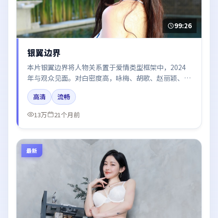
99:26
银翼边界
本片银翼边界将人物关系置于爱情类型框架中，2024
年与观众见面。对白密度高，咏梅、胡歌、赵丽颖、肖
战的台词节奏值得关注；整体气质偏泰国都市与冷色调
高清
流畅
摄影。
13万
21个月前
最新