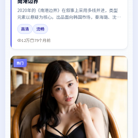
南港边界
2020年的《南港边界》在叙事上采用多线并进，类型
元素以悬疑为核心。出品面向韩国市场，秦海璐、沈
腾、廖凡、周冬雨、周迅所饰角色推动关键反转，结尾
高清
流畅
留白引发讨论。
12万
79个月前
热门