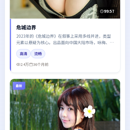
99:57
危城边界
2023年的《危城边界》在叙事上采用多线并进，类型
元素以悬疑为核心。出品面向中国大陆市场，咏梅、汤
唯、张子枫、胡歌所饰角色推动关键反转，结尾留白引
高清
流畅
发讨论。
2.4万
36个月前
最新