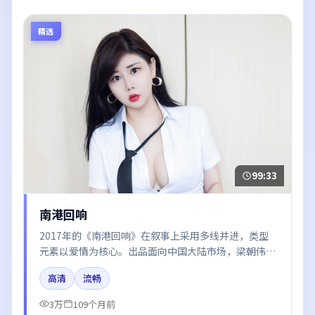
精选
99:33
南港回响
2017年的《南港回响》在叙事上采用多线并进，类型
元素以爱情为核心。出品面向中国大陆市场，梁朝伟、
易烊千玺、白宇所饰角色推动关键反转，结尾留白引发
高清
流畅
讨论。
3万
109个月前